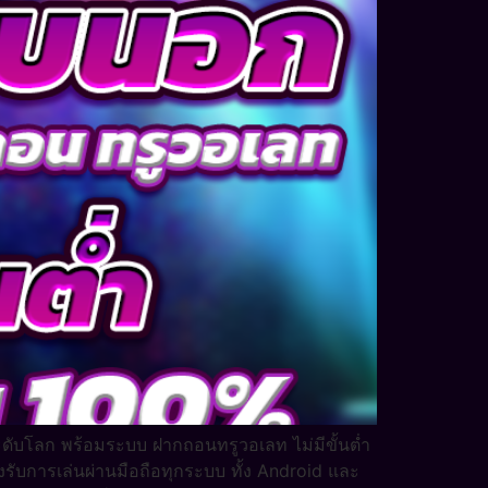
ระดับโลก พร้อมระบบ ฝากถอนทรูวอเลท ไม่มีขั้นต่ำ
งรับการเล่นผ่านมือถือทุกระบบ ทั้ง Android และ