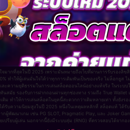
จมากที่สุดในปี 2025 เพราะมันหมายถึงเว็บที่ผ่านการรับรองลิขส
00% ทำให้ผู้เล่นมั่นใจได้ว่าทุกการเดิมพันเป็นของจริง ไม่ล็อกย
ละความยุติธรรมในการเล่นสล็อตออนไลน์อย่างแท้จริง ในระบบใหม่ป
นสมัย รองรับการฝากถอนผ่านทุกช่องทาง รวมถึง True Wallet แบบไม
เติม ทำให้การเล่นสล็อตในยุคนี้สะดวกกว่าเดิมหลายเท่า ทั้งยังรองร
ด้รับความนิยมสูงในปี 2025 หนึ่งในเหตุผลหลักที่ สล็อตแท้ ได้รับค
ากผู้พัฒนาเกม เช่น PG SLOT, Pragmatic Play, และ Joker Gami
ียเปรียบผู้เล่น นอกจากนี้ยังมีระบบสุ่ม (RNG) ที่ตรวจสอบได้จาก