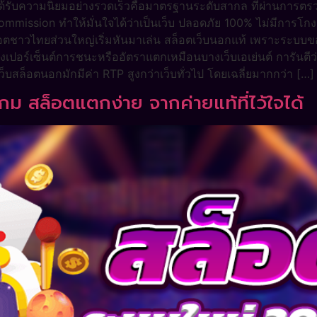
อกได้รับความนิยมอย่างรวดเร็วคือมาตรฐานระดับสากล ที่ผ่านการ
ission ทำให้มั่นใจได้ว่าเป็นเว็บ ปลอดภัย 100% ไม่มีการโกง 
อตชาวไทยส่วนใหญ่เริ่มหันมาเล่น สล็อตเว็บนอกแท้ เพราะระบบของเ
ปอร์เซ็นต์การชนะหรืออัตราแตกเหมือนบางเว็บเอเย่นต์ การันตีว่า
ว็บสล็อตนอกมักมีค่า RTP สูงกว่าเว็บทั่วไป โดยเฉลี่ยมากกว่า […]
ม สล็อตแตกง่าย จากค่ายแท้ที่ไว้ใจได้