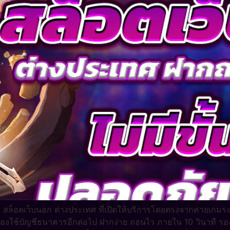
ับ สล็อตเว็บนอก ต่างประเทศ ที่เปิดให้บริการโดยตรงจากค่ายเกม
็นต้องใช้บัญชีธนาคารอีกต่อไป ฝากง่าย ถอนไว ภายใน 10 วินาที รอ