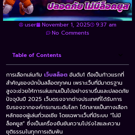
user
November 1, 2025
9:37 am
No Comments
Table of Contents
การเลือกเล่นกับ
เว็บสล็อต
อันดับ1 ถือเป็นก้าวแรกที่
สำคัญของนักปั่นสล็อตทุกคน เพราะเว็บที่มีมาตรฐาน
สูงจะช่วยให้การเล่นเกมเป็นไปอย่างราบรื่นและปลอดภัย
ปัจจุบันปี 2025 เว็บตรงจากต่างประเทศที่ได้รับการ
รับรองจากองค์กรเกมระดับโลก ได้กลายเป็นทางเลือก
หลักของผู้เล่นทั่วเอเชีย โดยเฉพาะเว็บที่มีระบบ “ไม่มี
ล็อคยูส” ซึ่งเป็นเครื่องยืนยันความโปร่งใสและความ
ยุติธรรมในทุกการเดิมพัน