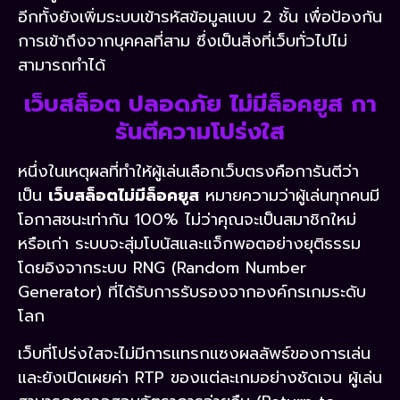
อีกทั้งยังเพิ่มระบบเข้ารหัสข้อมูลแบบ 2 ชั้น เพื่อป้องกัน
การเข้าถึงจากบุคคลที่สาม ซึ่งเป็นสิ่งที่เว็บทั่วไปไม่
สามารถทำได้
เว็บสล็อต ปลอดภัย ไม่มีล็อคยูส กา
รันตีความโปร่งใส
หนึ่งในเหตุผลที่ทำให้ผู้เล่นเลือกเว็บตรงคือการันตีว่า
เป็น
เว็บสล็อตไม่มีล็อคยูส
หมายความว่าผู้เล่นทุกคนมี
โอกาสชนะเท่ากัน 100% ไม่ว่าคุณจะเป็นสมาชิกใหม่
หรือเก่า ระบบจะสุ่มโบนัสและแจ็กพอตอย่างยุติธรรม
โดยอิงจากระบบ RNG (Random Number
Generator) ที่ได้รับการรับรองจากองค์กรเกมระดับ
โลก
เว็บที่โปร่งใสจะไม่มีการแทรกแซงผลลัพธ์ของการเล่น
และยังเปิดเผยค่า RTP ของแต่ละเกมอย่างชัดเจน ผู้เล่น