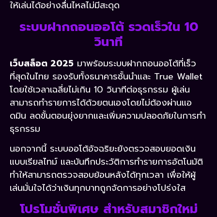
ให้เล่นได้อย่างลื่นไหลไม่มีสะดุด
ระบบฝากถอนออโต้ รวดเร็วใน 10
วินาที
เว็บสล็อต 2025
มาพร้อมระบบฝากถอนออโต้ที่เร็ว
ที่สุดในไทย รองรับทั้งธนาคารชั้นนำและ True Wallet
โดยใช้เวลาเฉลี่ยไม่เกิน 10 วินาทีต่อธุรกรรม ผู้เล่น
สามารถทำรายการได้ด้วยตนเองโดยไม่ต้องผ่านแอ
ดมิน ลดขั้นตอนยุ่งยากและเพิ่มความปลอดภัยในการทำ
ธุรกรรม
นอกจากนี้ ระบบออโต้อัจฉริยะยังตรวจสอบยอดเงิน
แบบเรียลไทม์ และบันทึกประวัติการทำรายการอัตโนมัติ
ทำให้สามารถตรวจสอบย้อนหลังได้ทุกเวลา เพื่อให้ผู้
เล่นมั่นใจได้ว่าเงินทุกบาทถูกจัดการอย่างโปร่งใส
โปรโมชั่นพิเศษ สำหรับสมาชิกใหม่